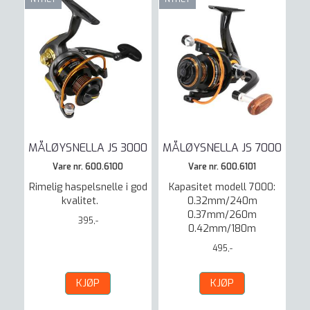
MÅLØYSNELLA JS 3000
MÅLØYSNELLA JS 7000
Vare nr. 600.6100
Vare nr. 600.6101
Rimelig haspelsnelle i god
Kapasitet modell 7000:
kvalitet.
0.32mm/240m
0.37mm/260m
395,-
0.42mm/180m
495,-
KJØP
KJØP