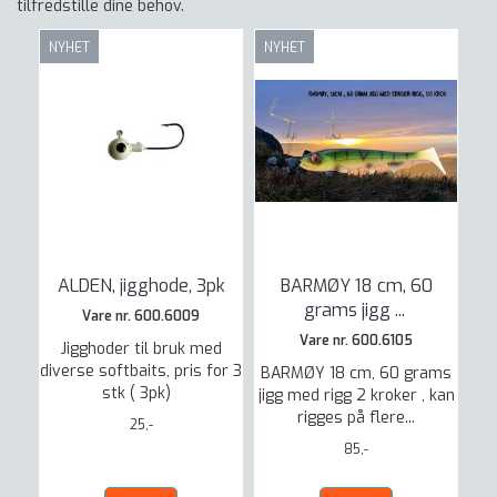
tilfredstille dine behov.
NYHET
NYHET
ALDEN, jigghode, 3pk
BARMØY 18 cm, 60
grams jigg
...
Vare nr. 600.6009
Vare nr. 600.6105
Jigghoder til bruk med
diverse softbaits, pris for 3
BARMØY 18 cm, 60 grams
stk ( 3pk)
jigg med rigg 2 kroker , kan
rigges på flere...
25,-
85,-