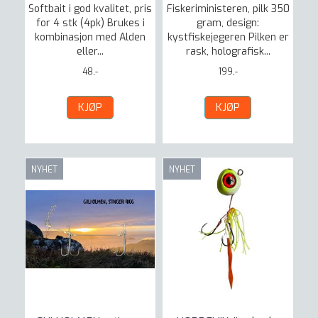
Softbait i god kvalitet, pris
Fiskeriministeren, pilk 350
for 4 stk (4pk) Brukes i
gram, design:
kombinasjon med Alden
kystfiskejegeren Pilken er
eller...
rask, holografisk...
48,-
199,-
KJØP
KJØP
NYHET
NYHET