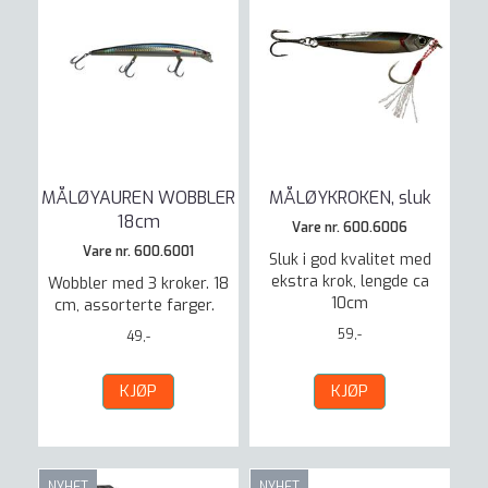
MÅLØYAUREN WOBBLER
MÅLØYKROKEN, sluk
18cm
Vare nr. 600.6006
Vare nr. 600.6001
Sluk i god kvalitet med
ekstra krok, lengde ca
Wobbler med 3 kroker. 18
10cm
cm, assorterte farger.
59,-
49,-
KJØP
KJØP
NYHET
NYHET