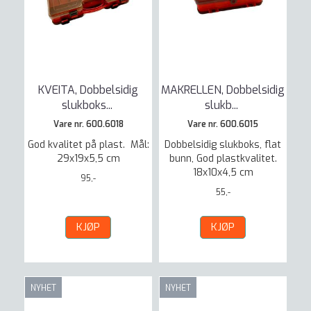
KVEITA, Dobbelsidig
MAKRELLEN, Dobbelsidig
slukboks
...
slukb
...
Vare nr. 600.6018
Vare nr. 600.6015
God kvalitet på plast. Mål:
Dobbelsidig slukboks, flat
29x19x5,5 cm
bunn, God plastkvalitet.
18x10x4,5 cm
95,-
55,-
KJØP
KJØP
NYHET
NYHET