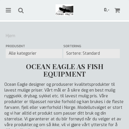
0,-
Hjem
PRODUSENT
SORTERING
Nullstill
Trykk ENTER for å søke
OCEAN EAGLE AS FISH
EQUIPMENT
Ocean Eagle designer og produserer kvalitetsprodukter til
lavest mulige priser. Vårt mål er å sikre deg en best mulig
ryggsekk, drybag, sykkel etc. til lavest mulig pris. Våre
produkter er tilpasset norske forhold og kan brukes i de fleste
farvann, fjell eller værforhold i Norge. Modellutvalget er stort
og vi har alltid et produkt som passer ditt bruk og din
størrelse. Vi garanterer at du blir fornøyd når du velger et av
våre produkter,og om så ikke, vil vi gjøre vårt ytterste for å