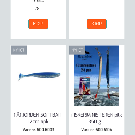
med...
78,-
KJØP
KJØP
NYHET
NYHET
FÅFJORDEN SOFTBAIT
FISKERIMINISTEREN pilk
12cm 4pk
350 g
...
Vare nr. 600.6003
Vare nr. 600.6104