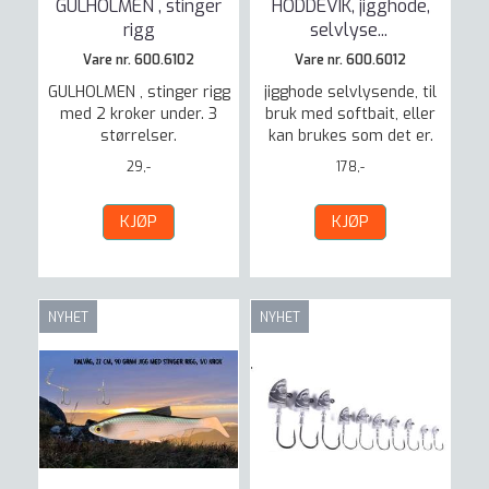
GULHOLMEN , stinger
HODDEVIK, jigghode,
rigg
selvlyse
...
Vare nr. 600.6102
Vare nr. 600.6012
GULHOLMEN , stinger rigg
jigghode selvlysende, til
med 2 kroker under. 3
bruk med softbait, eller
størrelser.
kan brukes som det er.
29,-
178,-
KJØP
KJØP
NYHET
NYHET