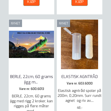
KJØP
KJØP
NYHET
NYHET
BERLE, 22cm, 60 grams
ELASTISK AGNTRÅD
jigg m
...
Vare nr. 603.6000
Vare nr. 600.6013
Elastisk agntråd spoler på
200m, 0,20mm. Surr rundt
BERLE, 22cm, 60 grams
agnet og riv av....
jigg med rigg 2 kroker, kan
rigges på flere måter
48,-