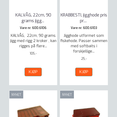
KALVÅG, 22cm, 90
KRABBESTI, jigghode pris
grams jigg
...
pr.
...
Vare nr. 600.6106
Vare nr. 600.6103
KALVÅG, 22cm, 90 grams
Jigghode utformet som
jigg med rigg 2 kroker , kan
fiskehode. Passer sammen
rigges på flere...
med softbaits i
forskjellige...
105,-
25,-
KJØP
KJØP
NYHET
NYHET