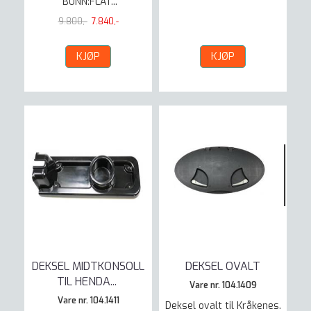
BUNN:FLAT...
9.800,-
7.840,-
KJØP
KJØP
DEKSEL MIDTKONSOLL
DEKSEL OVALT
TIL HENDA
...
Vare nr. 104.1409
Vare nr. 104.1411
Deksel ovalt til Kråkenes.