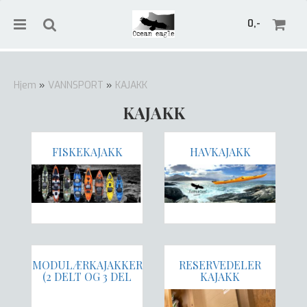
0,-
Hjem
»
VANNSPORT
»
KAJAKK
KAJAKK
Nullstill
FISKEKAJAKK
HAVKAJAKK
Trykk ENTER for å søke
MODULÆRKAJAKKER
RESERVEDELER
(2 DELT OG 3 DEL
KAJAKK