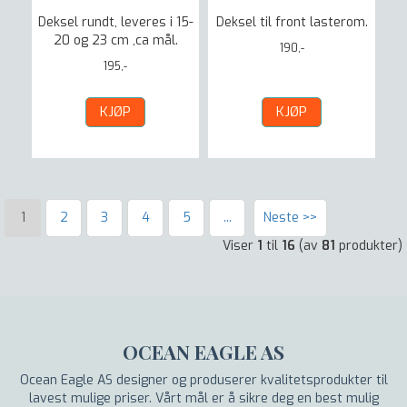
Deksel rundt, leveres i 15-
Deksel til front lasterom.
20 og 23 cm ,ca mål.
190,-
195,-
KJØP
KJØP
1
2
3
4
5
...
Neste >>
Viser
1
til
16
(av
81
produkter)
OCEAN EAGLE AS
Ocean Eagle AS designer og produserer kvalitetsprodukter til
lavest mulige priser. Vårt mål er å sikre deg en best mulig