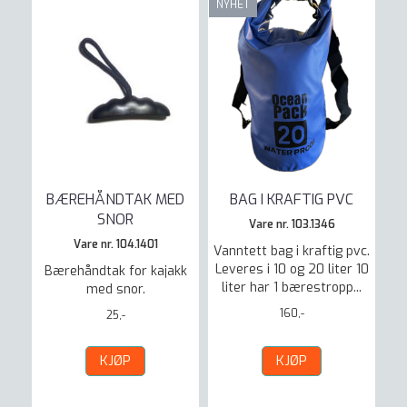
NYHET
BÆREHÅNDTAK MED
BAG I KRAFTIG PVC
SNOR
Vare nr. 103.1346
Vare nr. 104.1401
Vanntett bag i kraftig pvc.
Leveres i 10 og 20 liter 10
Bærehåndtak for kajakk
liter har 1 bærestropp...
med snor.
160,-
25,-
KJØP
KJØP