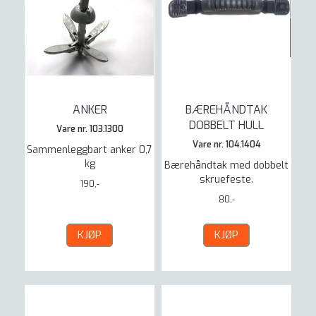
ANKER
BÆREHÅNDTAK
DOBBELT HULL
Vare nr. 103.1300
Vare nr. 104.1404
Sammenleggbart anker 0,7
kg
Bærehåndtak med dobbelt
skruefeste.
190,-
80,-
KJØP
KJØP