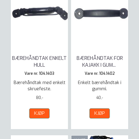
BÆREHÅNDTAK ENKELT
BÆREHÅNDTAK FOR
HULL
KAJAKK I GUM
...
Vare nr. 104.1403
Vare nr. 104.1402
Bærehåndtak med enkelt
Enkelt bærehåndtak i
skruefeste.
gummi.
80,-
40,-
KJØP
KJØP