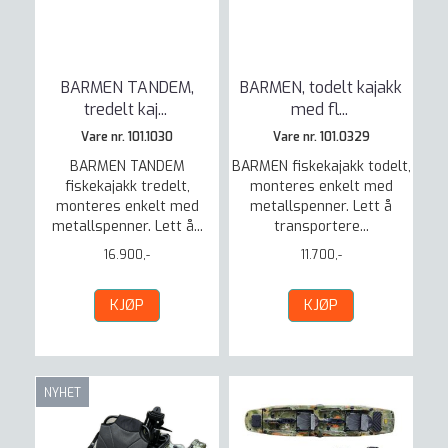
BARMEN TANDEM,
BARMEN, todelt kajakk
tredelt kaj
...
med fl
...
Vare nr. 101.1030
Vare nr. 101.0329
BARMEN TANDEM
BARMEN fiskekajakk todelt,
fiskekajakk tredelt,
monteres enkelt med
monteres enkelt med
metallspenner. Lett å
metallspenner. Lett å...
transportere...
16.900,-
11.700,-
KJØP
KJØP
NYHET