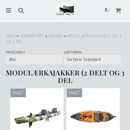
0,-
Hjem
»
VANNSPORT
»
KAJAKK
»
MODULÆRKAJAKKER (2 DELT
OG 3 DEL
Nullstill
PRODUSENT
SORTERING
Trykk ENTER for å søke
MODULÆRKAJAKKER (2 DELT OG 3
DEL
NYHET
NYHET