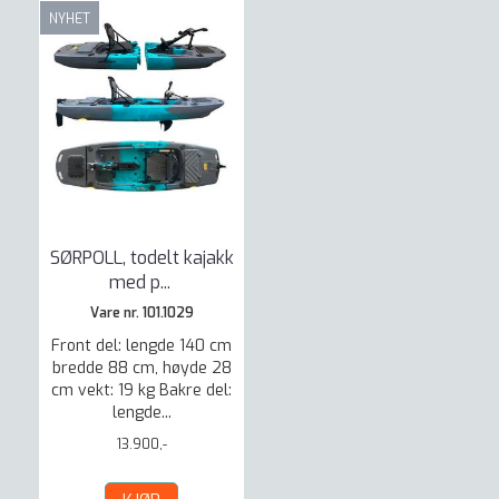
NYHET
SØRPOLL, todelt kajakk
med p
...
Vare nr. 101.1029
Front del: lengde 140 cm
bredde 88 cm, høyde 28
cm vekt: 19 kg Bakre del:
lengde...
13.900,-