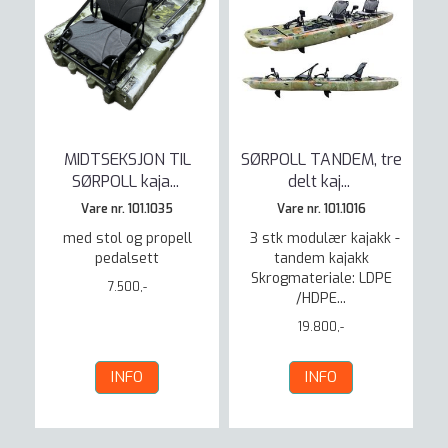
MIDTSEKSJON TIL
SØRPOLL TANDEM, tre
SØRPOLL kaja
...
delt kaj
...
Vare nr. 101.1035
Vare nr. 101.1016
med stol og propell
3 stk modulær kajakk -
pedalsett
tandem kajakk
Skrogmateriale: LDPE
7.500,-
/HDPE...
19.800,-
INFO
INFO