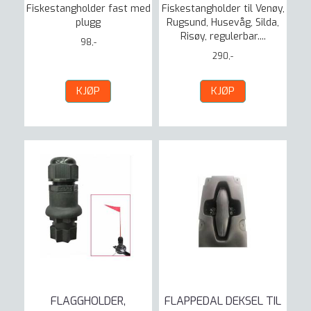
Fiskestangholder fast med
Fiskestangholder til Venøy,
plugg
Rugsund, Husevåg, Silda,
Risøy, regulerbar....
98,-
290,-
KJØP
KJØP
FLAGGHOLDER,
FLAPPEDAL DEKSEL TIL