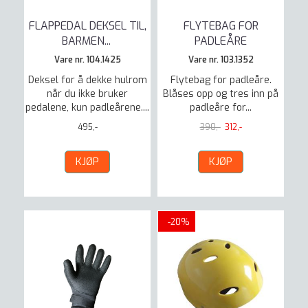
FLAPPEDAL DEKSEL TIL,
FLYTEBAG FOR
BARMEN
...
PADLEÅRE
Vare nr. 104.1425
Vare nr. 103.1352
Deksel for å dekke hulrom
Flytebag for padleåre.
når du ikke bruker
Blåses opp og tres inn på
pedalene, kun padleårene....
padleåre for...
495,-
390,-
312,-
KJØP
KJØP
-20%