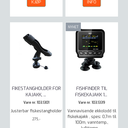
KJØP
INFO
NYHET
FIKESTANGHOLDER FOR
FISHFINDER TIL
KAJAKK,
...
FISKEKAJAKK 1
...
Vare nr. 103.1301
Vare nr. 103.1339
Justerbar fiskestangholder
Vannavisende ekkolodd til
fiskekajakk , spes: 0,7m til
275,-
100m, vanntemp.,