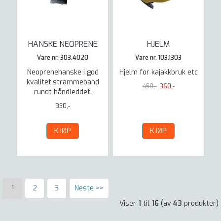
HANSKE NEOPRENE
HJELM
Vare nr. 303.4020
Vare nr. 103.1303
Neoprenehanske i god
Hjelm for kajakkbruk etc
kvalitet,strammeband
450,-
360,-
rundt håndleddet.
350,-
KJØP
KJØP
1
2
3
Neste >>
Viser
1
til
16
(av
43
produkter)