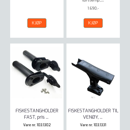
lufttemp.,...
1.690,-
KJØP
KJØP
FISKESTANGHOLDER
FISKESTANGHOLDER TIL
FAST, pris
...
VENØY,
...
Vare nr. 103.1302
Vare nr. 103.1331