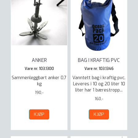
ANKER
BAG I KRAFTIG PVC
Vare nr. 103.1300
Vare nr. 103.1346
Sammenleggbart anker 0,7
Vanntett bag i kraftig pvc.
kg
Leveres i 10 og 20 liter 10
liter har 1 bærestropp...
190,-
160,-
KJØP
KJØP