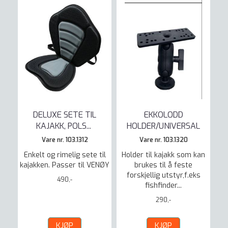
DELUXE SETE TIL
EKKOLODD
KAJAKK, POLS
...
HOLDER/UNIVERSAL
Vare nr. 103.1312
Vare nr. 103.1320
Enkelt og rimelig sete til
Holder til kajakk som kan
kajakken. Passer til VENØY
brukes til å feste
forskjellig utstyr,f.eks
490,-
fishfinder...
290,-
KJØP
KJØP