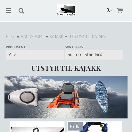
0,-
Hjem
»
VANNSPORT
»
KAJAKK
»
UTSTYR TIL KAJAKK
PRODUSENT
SORTERING
Nullstill
Trykk ENTER for å søke
UTSTYR TIL KAJAKK
NYHET