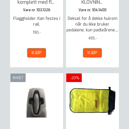
komplett med fl
...
KLOVNIN
...
Vare nr. 103.1326
Vare nr. 104.1400
Flaggholder. Kan festes i
Deksel for å dekke hulrom
rail.
når du ikke bruker
pedalene, kun padleårene....
190,-
495,-
KJØP
KJØP
NYHET
-20%