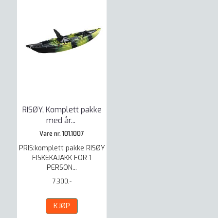
RISØY, Komplett pakke
med år
...
Vare nr. 101.1007
PRIS:komplett pakke RISØY
FISKEKAJAKK FOR 1
PERSON...
7.300,-
KJØP