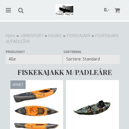
0,-
Hjem
»
VANNSPORT
»
KAJAKK
»
FISKEKAJAKK
»
FISKEKAJAKK
M/PADLEÅRE
Nullstill
PRODUSENT
SORTERING
Trykk ENTER for å søke
FISKEKAJAKK M/PADLEÅRE
NYHET