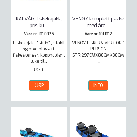
KALVÅG, fiskekajakk,
VENØY komplett pakke
pris ku
...
med åre
...
Vare nr. 101.0325
Vare nr. 101.1012
Fiskekajakk "sit in" , stabil
VENØY FISKEKAJAKK FOR 1
og med plass til
PERSON
fiskestenger, koppholder ,
STR:297CMX80CMX30CM
luke til...
...
3.950,-
KJØP
INFO