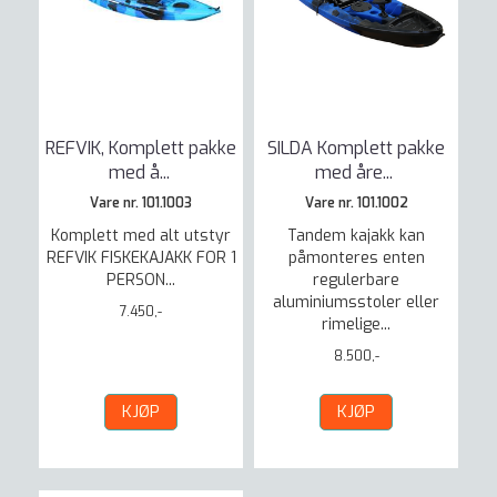
REFVIK, Komplett pakke
SILDA Komplett pakke
med å
...
med åre
...
Vare nr. 101.1003
Vare nr. 101.1002
Komplett med alt utstyr
Tandem kajakk kan
REFVIK FISKEKAJAKK FOR 1
påmonteres enten
PERSON...
regulerbare
aluminiumsstoler eller
7.450,-
rimelige...
8.500,-
KJØP
KJØP