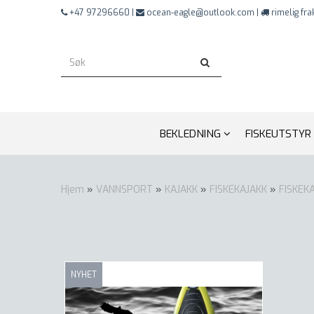
+47 97296660 |
ocean-eagle@outlook.com |
rimelig fra
BEKLEDNING
FISKEUTSTYR
Hjem
»
VANNSPORT
»
KAJAKK
»
FISKEKAJAKK
»
FISKEK
NYHET