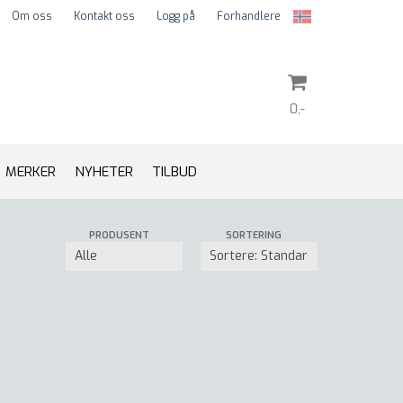
Om oss
Kontakt oss
Logg på
Forhandlere
0,-
MERKER
NYHETER
TILBUD
Nullstill
PRODUSENT
SORTERING
Trykk ENTER for å søke